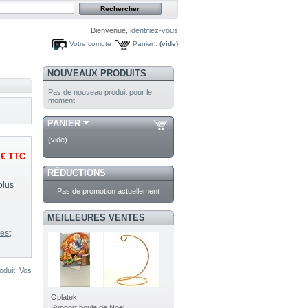
Bienvenue,
identifiez-vous
Votre compte
Panier :
(vide)
NOUVEAUX PRODUITS
Pas de nouveau produit pour le
moment
PANIER
(vide)
 €
TTC
RÉDUCTIONS
plus
Pas de promotion actuellement
MEILLEURES VENTES
est
oduit.
Vos
Oplatek
Support boule de Noël