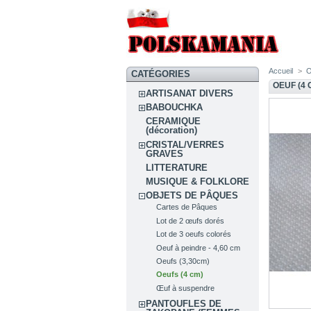
Accueil
>
O
CATÉGORIES
OEUF (4 
ARTISANAT DIVERS
BABOUCHKA
CERAMIQUE
(décoration)
CRISTAL/VERRES
GRAVES
LITTERATURE
MUSIQUE & FOLKLORE
OBJETS DE PÂQUES
Cartes de Pâques
Lot de 2 œufs dorés
Lot de 3 oeufs colorés
Oeuf à peindre - 4,60 cm
Oeufs (3,30cm)
Oeufs (4 cm)
Œuf à suspendre
PANTOUFLES DE