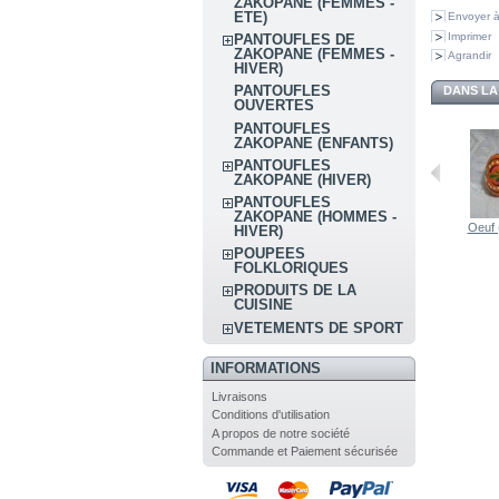
ZAKOPANE (FEMMES -
ETE)
Envoyer à
Imprimer
PANTOUFLES DE
ZAKOPANE (FEMMES -
Agrandir
HIVER)
PANTOUFLES
DANS LA
OUVERTES
PANTOUFLES
ZAKOPANE (ENFANTS)
PANTOUFLES
ZAKOPANE (HIVER)
PANTOUFLES
ZAKOPANE (HOMMES -
Oeuf 
HIVER)
POUPEES
FOLKLORIQUES
PRODUITS DE LA
CUISINE
VETEMENTS DE SPORT
INFORMATIONS
Livraisons
Conditions d'utilisation
A propos de notre société
Commande et Paiement sécurisée