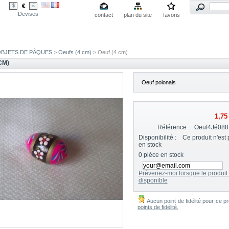
€
$
£
Devises
contact
plan du site
favoris
BJETS DE PÂQUES
>
Oeufs (4 cm)
> Oeuf (4 cm)
CM)
Oeuf polonais
1,75
Référence :
Oeuf4Jé088
Disponibilité :
Ce produit n'est 
en stock
0
pièce en stock
Prévenez-moi lorsque le produit 
disponible
Aucun point de fidélité pour ce pr
points de fidélité.