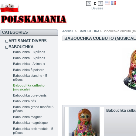
€
$
£
Devises
Accueil
>
BABOUCHKA
> Babouchka culbuto (m
CATÉGORIES
BABOUCHKA CULBUTO (MUSICAL
ARTISANAT DIVERS
BABOUCHKA
Babouchka - 3 pièces
Babouchka - 5 pièces
Babouchka - Animaux
Babouchka à peindre
Babouchka blanche - 5
pièces
Babouchka culbuto
(musicale)
Babouchka cure-dents
Babouchka dès
Babouchka grand modèle 5
Babouchka culbu
pièces
Babouchka magnet
Babouchka magnétique
Babouchka petit modèle - 5
pièces