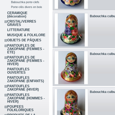
Babouchka porte-clefs
Porte-clés divers en bois
CERAMIQUE
(décoration)
Babouchka culbu
CRISTAL/VERRES
GRAVES
LITTERATURE
MUSIQUE & FOLKLORE
OBJETS DE PÂQUES
PANTOUFLES DE
ZAKOPANE (FEMMES -
ETE)
Babouchka culbu
PANTOUFLES DE
ZAKOPANE (FEMMES -
HIVER)
PANTOUFLES
OUVERTES
PANTOUFLES
ZAKOPANE (ENFANTS)
PANTOUFLES
ZAKOPANE (HIVER)
Babouchka culbu
PANTOUFLES
ZAKOPANE (HOMMES -
HIVER)
POUPEES
FOLKLORIQUES