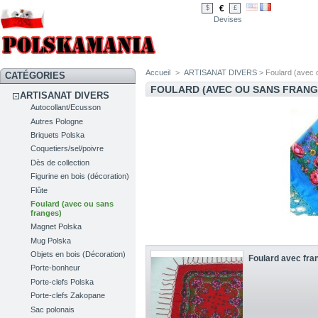
€
$
£
Devises
Accueil
>
ARTISANAT DIVERS
> Foulard (avec 
CATÉGORIES
FOULARD (AVEC OU SANS FRAN
ARTISANAT DIVERS
Autocollant/Ecusson
Autres Pologne
Briquets Polska
Coquetiers/sel/poivre
Dès de collection
Figurine en bois (décoration)
Flûte
Foulard (avec ou sans
franges)
Magnet Polska
Mug Polska
Objets en bois (Décoration)
Foulard avec fran
Porte-bonheur
Porte-clefs Polska
Porte-clefs Zakopane
Sac polonais