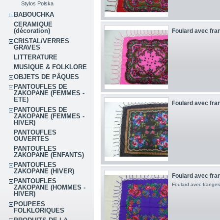
Stylos Polska
BABOUCHKA
CERAMIQUE
(décoration)
Foulard avec fran
CRISTAL/VERRES
GRAVES
LITTERATURE
MUSIQUE & FOLKLORE
OBJETS DE PÂQUES
PANTOUFLES DE
ZAKOPANE (FEMMES -
ETE)
Foulard avec fran
PANTOUFLES DE
ZAKOPANE (FEMMES -
HIVER)
PANTOUFLES
OUVERTES
PANTOUFLES
ZAKOPANE (ENFANTS)
PANTOUFLES
ZAKOPANE (HIVER)
Foulard avec fran
PANTOUFLES
Foulard avec frange
ZAKOPANE (HOMMES -
HIVER)
POUPEES
FOLKLORIQUES