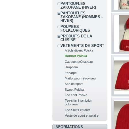
PANTOUFLES
ZAKOPANE (HIVER)
PANTOUFLES
ZAKOPANE (HOMMES -
HIVER)
POUPEES
FOLKLORIQUES
PRODUITS DE LA
CUISINE
VETEMENTS DE SPORT
Article divers Polska
Bonnet Polska
Casquette/Chapeau
Drapeaux
Echarpe
Maillot pour rétroviseur
Sac de sport
Sweet Polska
Tee shirt Polska
Tee-shirt inscription
polonaise
Tee-Shirts enfants
Veste de sport et polaire
INFORMATIONS