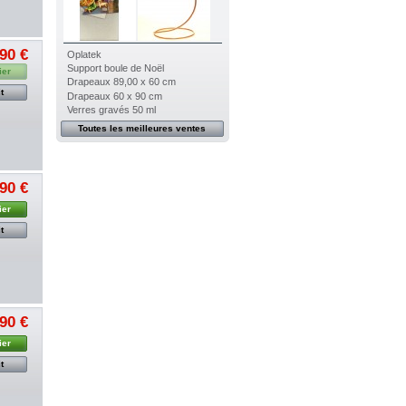
,90 €
Oplatek
Support boule de Noël
ier
Drapeaux 89,00 x 60 cm
t
Drapeaux 60 x 90 cm
Verres gravés 50 ml
Toutes les meilleures ventes
,90 €
ier
t
,90 €
ier
t