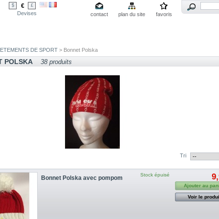
€
$
£
Devises
contact
plan du site
favoris
VETEMENTS DE SPORT
> Bonnet Polska
T POLSKA
38 produits
Tri
Stock épuisé
9
Bonnet Polska avec pompom
Ajouter au pan
Voir le produi