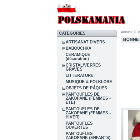
Accueil
>
CATÉGORIES
BONNE
ARTISANAT DIVERS
BABOUCHKA
CERAMIQUE
(décoration)
CRISTAL/VERRES
GRAVES
LITTERATURE
MUSIQUE & FOLKLORE
OBJETS DE PÂQUES
PANTOUFLES DE
ZAKOPANE (FEMMES -
ETE)
PANTOUFLES DE
ZAKOPANE (FEMMES -
HIVER)
PANTOUFLES
OUVERTES
PANTOUFLES
ZAKOPANE (ENFANTS)