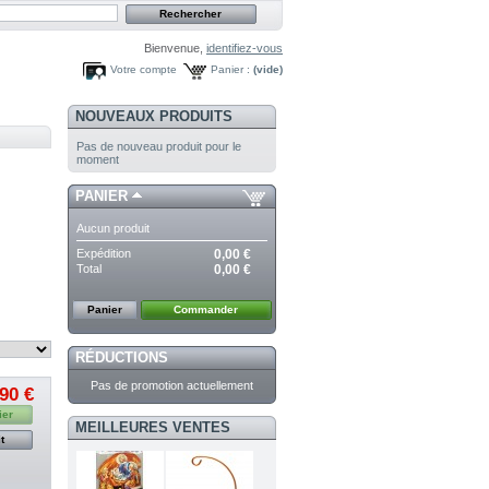
Bienvenue,
identifiez-vous
Votre compte
Panier :
(vide)
NOUVEAUX PRODUITS
Pas de nouveau produit pour le
moment
PANIER
Aucun produit
Expédition
0,00 €
Total
0,00 €
Panier
Commander
RÉDUCTIONS
Pas de promotion actuellement
,90 €
ier
MEILLEURES VENTES
t