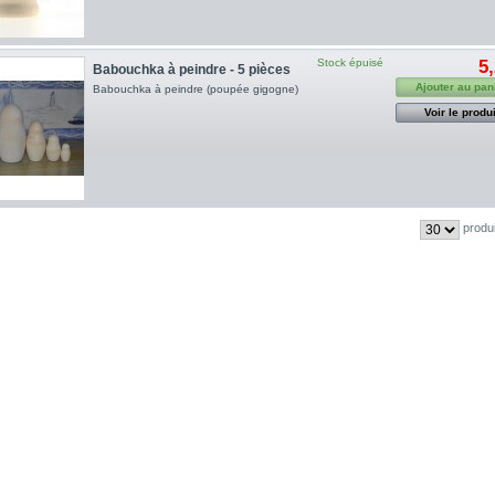
Stock épuisé
5
Babouchka à peindre - 5 pièces
Ajouter au pan
Babouchka à peindre (poupée gigogne)
Voir le produi
produ