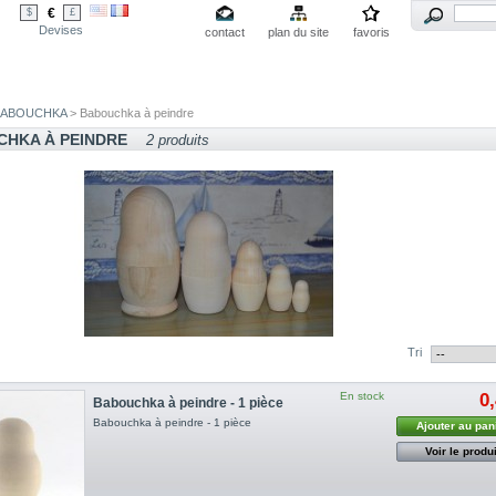
€
$
£
Devises
contact
plan du site
favoris
BABOUCHKA
> Babouchka à peindre
CHKA À PEINDRE
2 produits
Tri
En stock
0
Babouchka à peindre - 1 pièce
Babouchka à peindre - 1 pièce
Ajouter au pan
Voir le produi