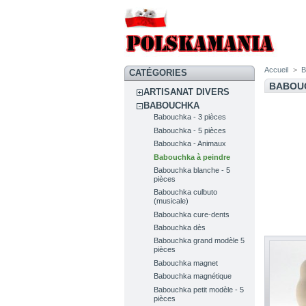
Accueil
>
CATÉGORIES
BABOU
ARTISANAT DIVERS
BABOUCHKA
Babouchka - 3 pièces
Babouchka - 5 pièces
Babouchka - Animaux
Babouchka à peindre
Babouchka blanche - 5
pièces
Babouchka culbuto
(musicale)
Babouchka cure-dents
Babouchka dès
Babouchka grand modèle 5
pièces
Babouchka magnet
Babouchka magnétique
Babouchka petit modèle - 5
pièces