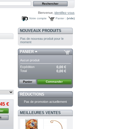
Bienvenue,
identifiez-vous
Votre compte
Panier :
(vide)
NOUVEAUX PRODUITS
Pas de nouveau produit pour le
moment
PANIER
Aucun produit
Expédition
0,00 €
Total
0,00 €
Panier
Commander
RÉDUCTIONS
Pas de promotion actuellement
,45 €
ier
MEILLEURES VENTES
t