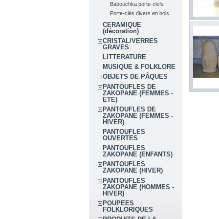
Babouchka porte-clefs
Porte-clés divers en bois
CERAMIQUE
(décoration)
CRISTAL/VERRES
GRAVES
LITTERATURE
MUSIQUE & FOLKLORE
OBJETS DE PÂQUES
PANTOUFLES DE
ZAKOPANE (FEMMES -
ETE)
PANTOUFLES DE
ZAKOPANE (FEMMES -
HIVER)
PANTOUFLES
OUVERTES
PANTOUFLES
ZAKOPANE (ENFANTS)
PANTOUFLES
ZAKOPANE (HIVER)
PANTOUFLES
ZAKOPANE (HOMMES -
HIVER)
POUPEES
FOLKLORIQUES