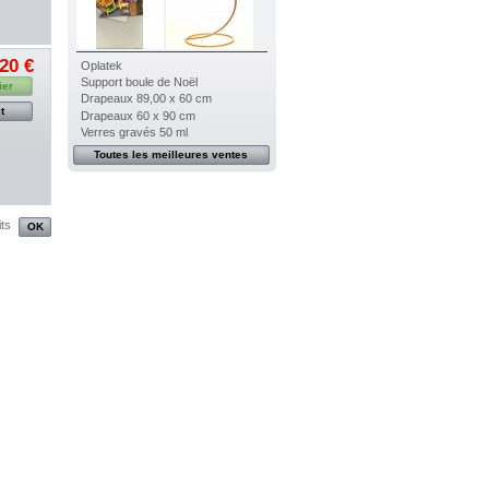
,20 €
Oplatek
Support boule de Noël
ier
Drapeaux 89,00 x 60 cm
t
Drapeaux 60 x 90 cm
Verres gravés 50 ml
Toutes les meilleures ventes
its