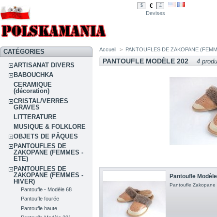
€
$
£
Devises
Accueil
>
PANTOUFLES DE ZAKOPANE (FEMME
CATÉGORIES
PANTOUFLE MODÈLE 202
4 produ
ARTISANAT DIVERS
BABOUCHKA
CERAMIQUE
(décoration)
CRISTAL/VERRES
GRAVES
LITTERATURE
MUSIQUE & FOLKLORE
OBJETS DE PÂQUES
PANTOUFLES DE
ZAKOPANE (FEMMES -
ETE)
PANTOUFLES DE
ZAKOPANE (FEMMES -
Pantoufle Modèle 
HIVER)
Pantoufle Zakopane
Pantoufle - Modèle 68
Pantoufle fourée
Pantoufle haute