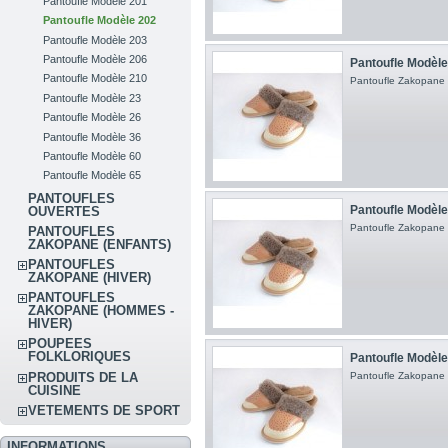
Pantoufle Modèle 201
Pantoufle Modèle 202
Pantoufle Modèle 203
Pantoufle Modèle 206
Pantoufle Modèle 
Pantoufle Modèle 210
Pantoufle Zakopane
Pantoufle Modèle 23
Pantoufle Modèle 26
Pantoufle Modèle 36
Pantoufle Modèle 60
Pantoufle Modèle 65
PANTOUFLES
Pantoufle Modèle 
OUVERTES
Pantoufle Zakopane
PANTOUFLES
ZAKOPANE (ENFANTS)
PANTOUFLES
ZAKOPANE (HIVER)
PANTOUFLES
ZAKOPANE (HOMMES -
HIVER)
POUPEES
FOLKLORIQUES
Pantoufle Modèle 
Pantoufle Zakopane
PRODUITS DE LA
CUISINE
VETEMENTS DE SPORT
INFORMATIONS