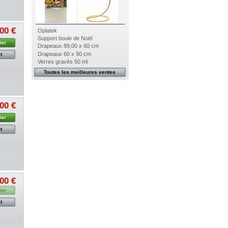
00 €
Oplatek
Support boule de Noël
ier
Drapeaux 89,00 x 60 cm
Drapeaux 60 x 90 cm
t
Verres gravés 50 ml
Toutes les meilleures ventes
00 €
ier
t
00 €
ier
t