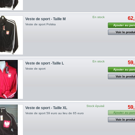
En stock
62,
Veste de sport - Taille M
Veste de sport Polska
Ajouter au pan
Voir le produi
En stock
59,
Veste de sport -Taille L
Veste de sport
Ajouter au pan
Voir le produi
Stock épuisé
59,
Veste de sport - Taille XL
Ajouter au pan
Veste de sport 59 euro au lieu de 65 euro
Voir le produi