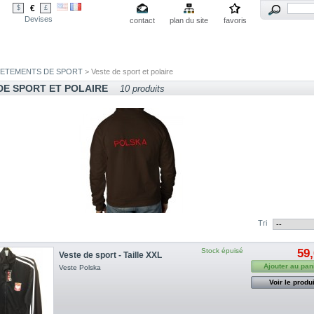
€
$
£
Devises
contact
plan du site
favoris
VETEMENTS DE SPORT
> Veste de sport et polaire
DE SPORT ET POLAIRE
10 produits
Tri
Stock épuisé
59,
Veste de sport - Taille XXL
Ajouter au pan
Veste Polska
Voir le produi