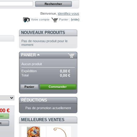
Bienvenue,
identifiez-vous
Votre compte
Panier :
(vide)
NOUVEAUX PRODUITS
Pas de nouveau produit pour le
moment
PANIER
Aucun produit
Expédition
0,00 €
Total
0,00 €
Panier
Commander
RÉDUCTIONS
Pas de promotion actuellement
00 €
ier
MEILLEURES VENTES
t