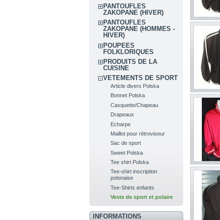
PANTOUFLES
ZAKOPANE (HIVER)
PANTOUFLES
ZAKOPANE (HOMMES -
HIVER)
POUPEES
FOLKLORIQUES
PRODUITS DE LA
CUISINE
VETEMENTS DE SPORT
Article divers Polska
Bonnet Polska
Casquette/Chapeau
Drapeaux
Echarpe
Maillot pour rétroviseur
Sac de sport
Sweet Polska
Tee shirt Polska
Tee-shirt inscription
polonaise
Tee-Shirts enfants
Veste de sport et polaire
INFORMATIONS