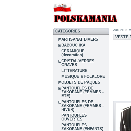
Accueil
>
CATÉGORIES
VESTE 
ARTISANAT DIVERS
BABOUCHKA
CERAMIQUE
(décoration)
CRISTAL/VERRES
GRAVES
LITTERATURE
MUSIQUE & FOLKLORE
OBJETS DE PÂQUES
PANTOUFLES DE
ZAKOPANE (FEMMES -
ETE)
PANTOUFLES DE
ZAKOPANE (FEMMES -
HIVER)
PANTOUFLES
OUVERTES
PANTOUFLES
ZAKOPANE (ENFANTS)