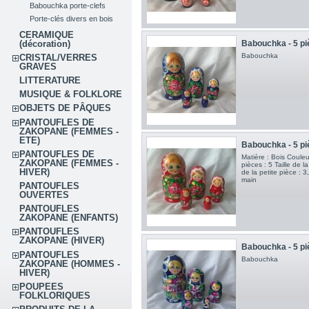
Babouchka porte-clefs
Porte-clés divers en bois
CERAMIQUE
(décoration)
Babouchka - 5 pi
Babouchka
CRISTAL/VERRES
GRAVES
LITTERATURE
MUSIQUE & FOLKLORE
OBJETS DE PÂQUES
PANTOUFLES DE
ZAKOPANE (FEMMES -
ETE)
Babouchka - 5 pi
PANTOUFLES DE
Matière : Bois Coule
ZAKOPANE (FEMMES -
pièces : 5 Taille de l
HIVER)
de la petite pièce : 3
main
PANTOUFLES
OUVERTES
PANTOUFLES
ZAKOPANE (ENFANTS)
PANTOUFLES
ZAKOPANE (HIVER)
Babouchka - 5 pi
PANTOUFLES
Babouchka
ZAKOPANE (HOMMES -
HIVER)
POUPEES
FOLKLORIQUES