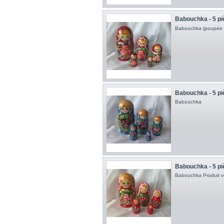
Babouchka - 5 pi
Babouchka (poupée c
Babouchka - 5 pi
Babouchka
Babouchka - 5 pi
Babouchka Produit v