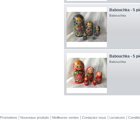
Babouchka - 5 pi
Babouchka
Babouchka - 5 pi
Babouchka
Promotions
Nouveaux produits
Meilleures ventes
Contactez-nous
Livraisons
Conditio