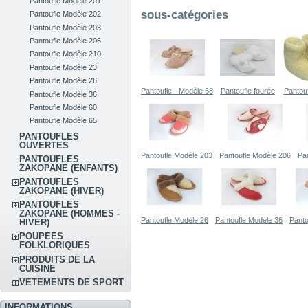
Pantoufle Modèle 201
sous-catégories
Pantoufle Modèle 202
Pantoufle Modèle 203
Pantoufle Modèle 206
Pantoufle Modèle 210
Pantoufle Modèle 23
Pantoufle Modèle 26
Pantoufle - Modèle 68
Pantoufle fourée
Pantouf
Pantoufle Modèle 36
Pantoufle Modèle 60
Pantoufle Modèle 65
PANTOUFLES
OUVERTES
Pantoufle Modèle 203
Pantoufle Modèle 206
Pa
PANTOUFLES
ZAKOPANE (ENFANTS)
PANTOUFLES
ZAKOPANE (HIVER)
PANTOUFLES
ZAKOPANE (HOMMES -
Pantoufle Modèle 26
Pantoufle Modèle 36
Panto
HIVER)
POUPEES
FOLKLORIQUES
PRODUITS DE LA
CUISINE
VETEMENTS DE SPORT
INFORMATIONS