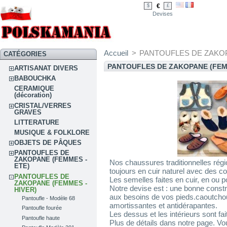
€
$
£
Devises
Accueil
>
PANTOUFLES DE ZAKOP
CATÉGORIES
PANTOUFLES DE ZAKOPANE (FEM
ARTISANAT DIVERS
BABOUCHKA
CERAMIQUE
(décoration)
CRISTAL/VERRES
GRAVES
LITTERATURE
MUSIQUE & FOLKLORE
OBJETS DE PÂQUES
PANTOUFLES DE
ZAKOPANE (FEMMES -
Nos chaussures traditionnelles régi
ETE)
toujours en cuir naturel avec des c
PANTOUFLES DE
Les semelles faites en cuir, en ou p
ZAKOPANE (FEMMES -
Notre devise est : une bonne constru
HIVER)
aux besoins de vos pieds.caoutchou
Pantoufle - Modèle 68
amortissantes et antidérapantes.
Pantoufle fourée
Les dessus et les intérieurs sont fai
Pantoufle haute
Plus de détails dans notre page. Vo