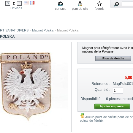
€
$
£
Devises
contact
plan du site
favoris
RTISANAT DIVERS
>
Magnet Polska
> Magnet Polska
 POLSKA
Magnet pour réfrigérateur avec le 
national de la Pologne
Plus de détails
5,00
Référence :
MagPols00
Quantité :
Disponibilité :
6
pièces en stoc
Aucun point de fidélité pour ce pr
points de fidélité.