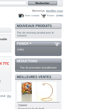
Bienvenue,
identifiez-vous
Votre compte
Panier :
(vide)
NOUVEAUX PRODUITS
Pas de nouveau produit pour le
moment
modèle
PANIER
(vide)
RÉDUCTIONS
 €
TTC
Pas de promotion actuellement
1
MEILLEURES VENTES
k
oduit.
Vos
Oplatek
Support boule de Noël