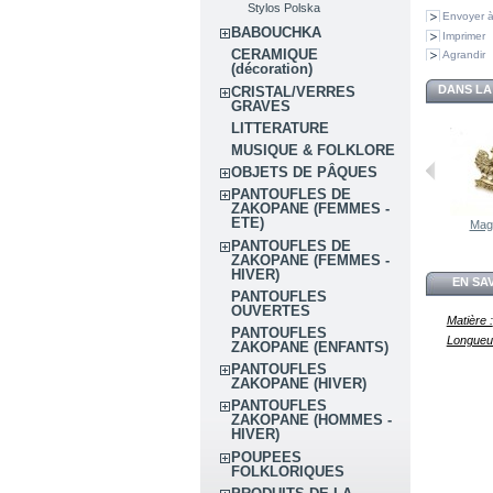
Stylos Polska
Envoyer à
BABOUCHKA
Imprimer
CERAMIQUE
Agrandir
(décoration)
DANS LA
CRISTAL/VERRES
GRAVES
LITTERATURE
MUSIQUE & FOLKLORE
OBJETS DE PÂQUES
PANTOUFLES DE
ZAKOPANE (FEMMES -
ETE)
Magn
PANTOUFLES DE
ZAKOPANE (FEMMES -
HIVER)
EN SA
PANTOUFLES
OUVERTES
Matière :
PANTOUFLES
Longueur
ZAKOPANE (ENFANTS)
PANTOUFLES
ZAKOPANE (HIVER)
PANTOUFLES
ZAKOPANE (HOMMES -
HIVER)
POUPEES
FOLKLORIQUES