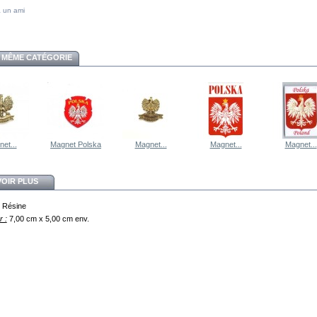
 un ami
 MÊME CATÉGORIE
et...
Magnet Polska
Magnet...
Magnet...
Magnet...
VOIR PLUS
Résine
 :
7,00 cm x 5,00 cm env.