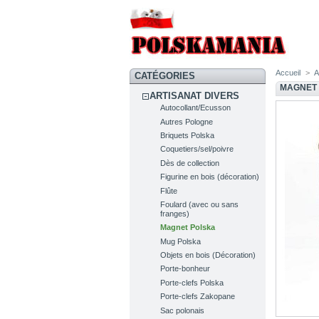
Accueil
>
A
CATÉGORIES
MAGNET
ARTISANAT DIVERS
Autocollant/Ecusson
Autres Pologne
Briquets Polska
Coquetiers/sel/poivre
Dès de collection
Figurine en bois (décoration)
Flûte
Foulard (avec ou sans
franges)
Magnet Polska
Mug Polska
Objets en bois (Décoration)
Porte-bonheur
Porte-clefs Polska
Porte-clefs Zakopane
Sac polonais